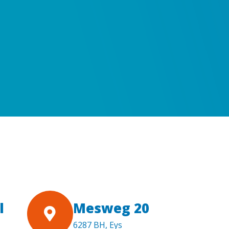
l
Mesweg 20
6287 BH, Eys