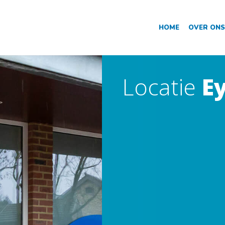
HOME
OVER ONS
Locatie
E