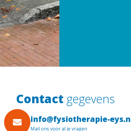
Contact
gegevens
info@fysiotherapie-eys.n
Mail ons voor al je vragen