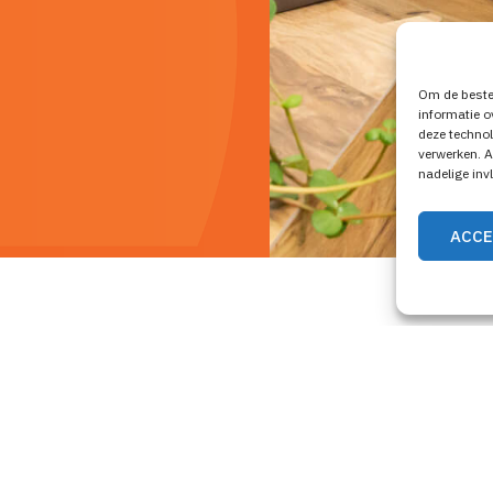
Om de beste 
informatie o
deze technol
verwerken. A
nadelige inv
ACCE
locatie
an ervaren en
ennis, kunde ben je
en begeleiding.
Ca