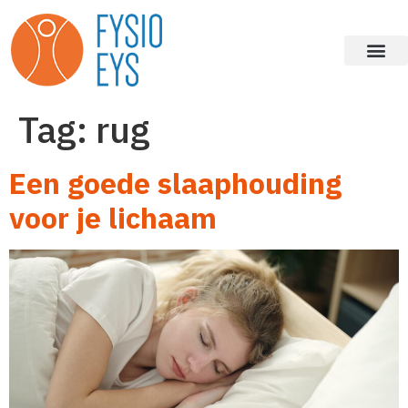
Tag:
rug
Een goede slaaphouding
voor je lichaam