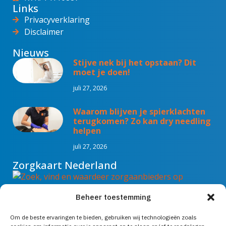
Links
Privacyverklaring
Disclaimer
Nieuws
Stijve nek bij het opstaan? Dit
moet je doen!
juli 27, 2026
Waarom blijven je spierklachten
terugkomen? Zo kan dry needling
helpen
juli 27, 2026
Zorgkaart Nederland
Beheer toestemming
Fysiotherapie Eys
is gewaardeerd op
Om de beste ervaringen te bieden, gebruiken wij technologieën zoals
ZorgkaartNederland.